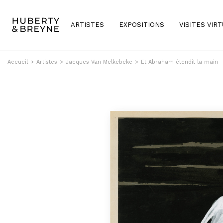
ARTISTES
EXPOSITIONS
VISITES VIR
Accueil
>
Artistes
>
Jacques Van Melkebeke
>
Et Abraham étendit la main