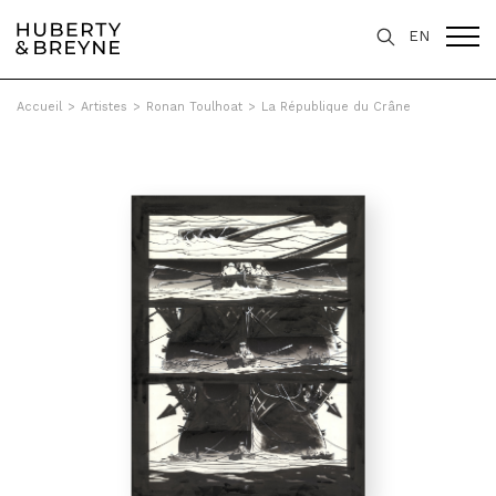
EN
Accueil
>
Artistes
>
Ronan Toulhoat
>
La République du Crâne