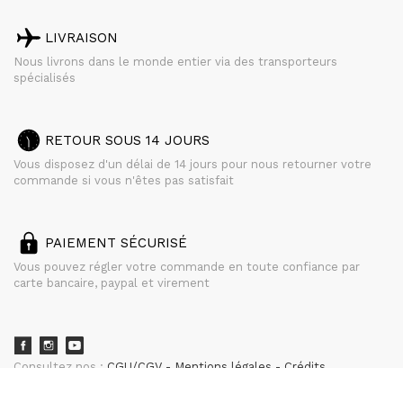
LIVRAISON
Nous livrons dans le monde entier via des transporteurs
spécialisés
RETOUR SOUS 14 JOURS
Vous disposez d'un délai de 14 jours pour nous retourner votre
commande si vous n'êtes pas satisfait
PAIEMENT SÉCURISÉ
Vous pouvez régler votre commande en toute confiance par
carte bancaire, paypal et virement
Consultez nos :
CGU/CGV
Mentions légales
Crédits
powered by
CURATOR STUDIO