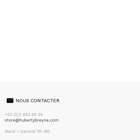
NOUS CONTACTER
+32 (0)2 893 90 30
store@hubertybreyne.com
Mardi > Samedi 11h-18h