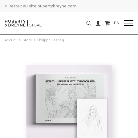
< Retour au site hubertybreyne.com
EN
Accueil
>
Store
>
Philippe Francq -