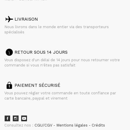
LIVRAISON
Nous livrons dans le monde entier via des transporteurs
spécialisés
RETOUR SOUS 14 JOURS
Vous disposez d'un délai de 14 jours pour nous retourner votre
commande si vous n'êtes pas satisfait
PAIEMENT SÉCURISÉ
Vous pouvez régler votre commande en toute confiance par
carte bancaire, paypal et virement
Consultez nos :
CGU/CGV
Mentions légales
Crédits