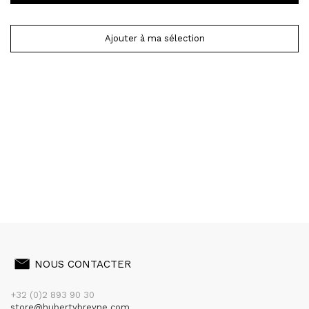
Ajouter à ma sélection
NOUS CONTACTER
+32 (0)2 893 90 30
store@hubertybreyne.com