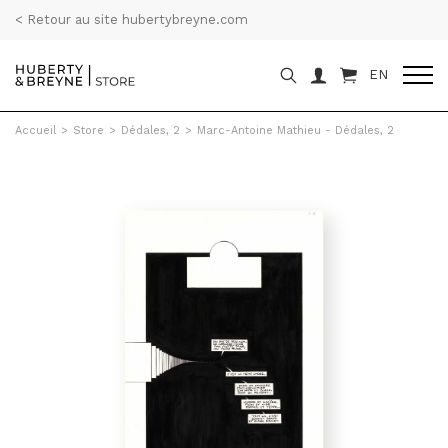
< Retour au site hubertybreyne.com
EN
Accueil
>
Store
>
Dédales, 2
>
Marc-Antoine Mathieu - Dédales, 2