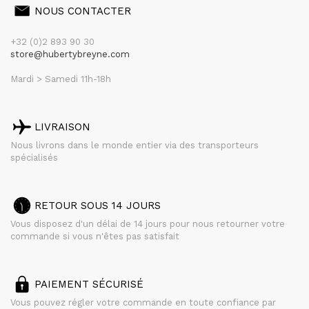
NOUS CONTACTER
+32 (0)2 893 90 30
store@hubertybreyne.com
Mardi > Samedi 11h-18h
LIVRAISON
Nous livrons dans le monde entier via des transporteurs
spécialisés
RETOUR SOUS 14 JOURS
Vous disposez d'un délai de 14 jours pour nous retourner votre
commande si vous n'êtes pas satisfait
PAIEMENT SÉCURISÉ
Vous pouvez régler votre commande en toute confiance par