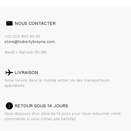
NOUS CONTACTER
+32 (0)2 893 90 30
store@hubertybreyne.com
Mardi > Samedi 11h-18h
LIVRAISON
Nous livrons dans le monde entier via des transporteurs
spécialisés
RETOUR SOUS 14 JOURS
Vous disposez d'un délai de 14 jours pour nous retourner votre
commande si vous n'êtes pas satisfait