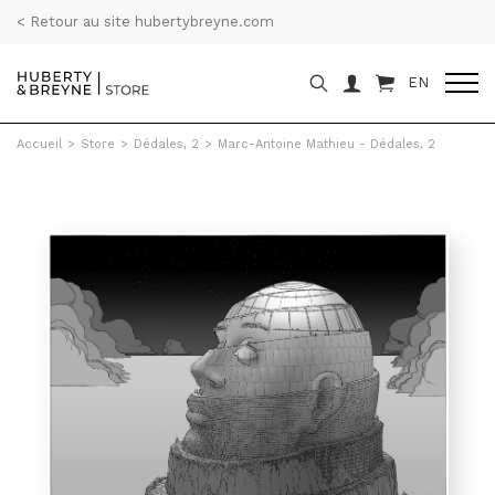
< Retour au site hubertybreyne.com
EN
Accueil
>
Store
>
Dédales, 2
>
Marc-Antoine Mathieu - Dédales, 2