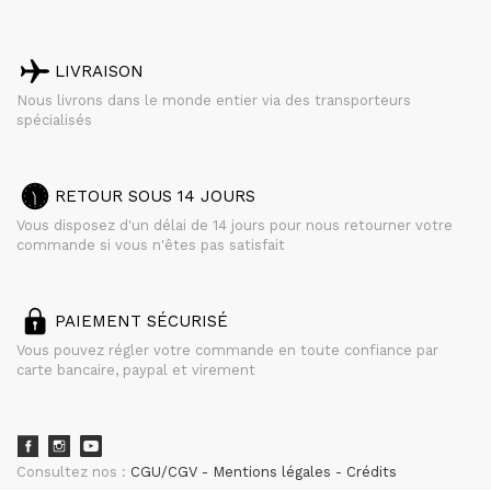
LIVRAISON
Nous livrons dans le monde entier via des transporteurs
spécialisés
RETOUR SOUS 14 JOURS
Vous disposez d'un délai de 14 jours pour nous retourner votre
commande si vous n'êtes pas satisfait
PAIEMENT SÉCURISÉ
Vous pouvez régler votre commande en toute confiance par
carte bancaire, paypal et virement
Consultez nos :
CGU/CGV
Mentions légales
Crédits