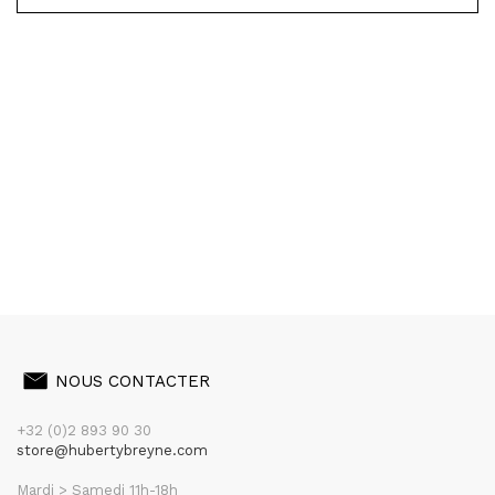
NOUS CONTACTER
+32 (0)2 893 90 30
store@hubertybreyne.com
Mardi > Samedi 11h-18h