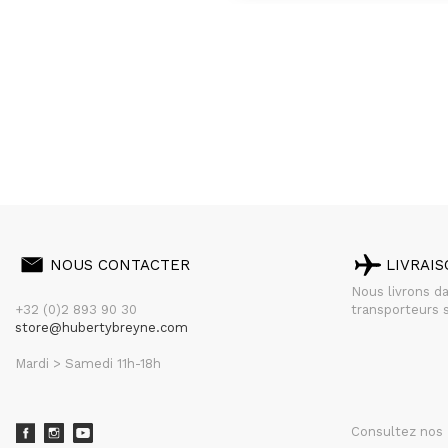
NOUS CONTACTER
LIVRAI
Nous livrons d
+32 (0)2 893 90 30
transporteurs s
store@hubertybreyne.com
Mardi > Samedi 11h-18h
Consultez nos