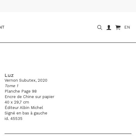
NT
EN
Luz
Vernon Subutex, 2020
Tome 1
Planche Page 98
Encre de Chine sur papier
40 x 29,7 cm
Éditeur Albin Michel
Signé en bas à gauche
id. 45535