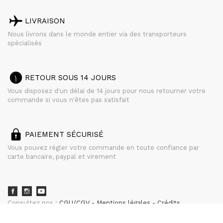
LIVRAISON
Nous livrons dans le monde entier via des transporteurs
spécialisés
RETOUR SOUS 14 JOURS
Vous disposez d'un délai de 14 jours pour nous retourner votre
commande si vous n'êtes pas satisfait
PAIEMENT SÉCURISÉ
Vous pouvez régler votre commande en toute confiance par
carte bancaire, paypal et virement
Consultez nos :
CGU/CGV
Mentions légales
Crédits
powered by
CURATOR STUDIO