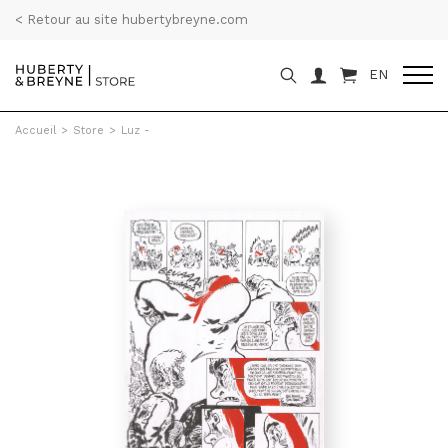
< Retour au site hubertybreyne.com
EN
Accueil
>
Store
>
Luz -