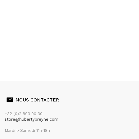
NOUS CONTACTER
+32 (0)2 893 90 30
store@hubertybreyne.com
Mardi > Samedi 11h-18h