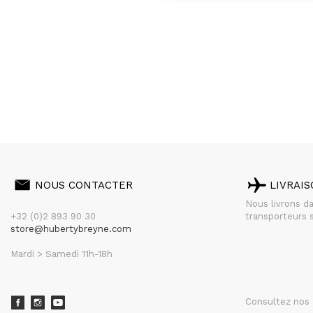
NOUS CONTACTER
LIVRAI
Nous livrons d
+32 (0)2 893 90 30
transporteurs s
store@hubertybreyne.com
Mardi > Samedi 11h-18h
Consultez nos