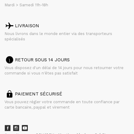
Mardi > Samedi 11h-18h
LIVRAISON
Nous livrons dans le monde entier via des transporteurs
spécialisés
RETOUR SOUS 14 JOURS
Vous disposez d'un délai de 14 jours pour nous retourner votre
commande si vous n'êtes pas satisfait
PAIEMENT SÉCURISÉ
Vous pouvez régler votre commande en toute confiance par
carte bancaire, paypal et virement