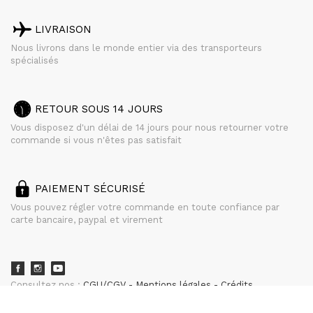
LIVRAISON
Nous livrons dans le monde entier via des transporteurs
spécialisés
RETOUR SOUS 14 JOURS
Vous disposez d'un délai de 14 jours pour nous retourner votre
commande si vous n'êtes pas satisfait
PAIEMENT SÉCURISÉ
Vous pouvez régler votre commande en toute confiance par
carte bancaire, paypal et virement
Consultez nos :
CGU/CGV
Mentions légales
Crédits
powered by
CURATOR STUDIO