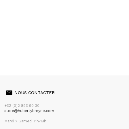
NOUS CONTACTER
+32 (0)2 893 90 30
store@hubertybreyne.com
Mardi > Samedi 11h-18h