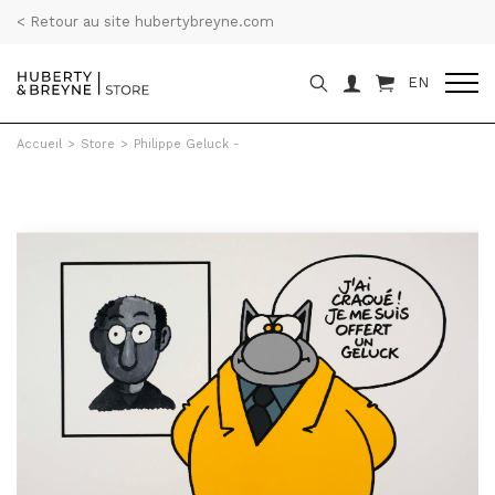
< Retour au site hubertybreyne.com
EN
Accueil
>
Store
>
Philippe Geluck -