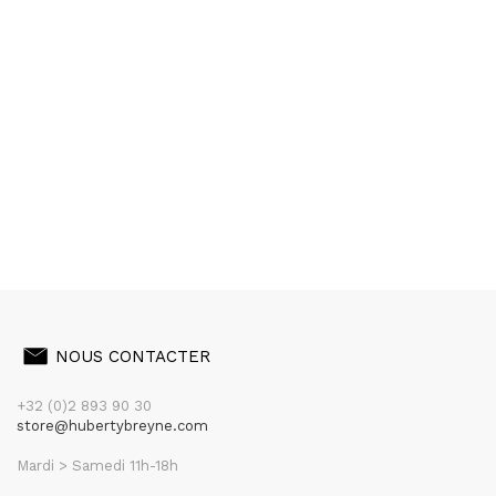
NOUS CONTACTER
+32 (0)2 893 90 30
store@hubertybreyne.com
Mardi > Samedi 11h-18h