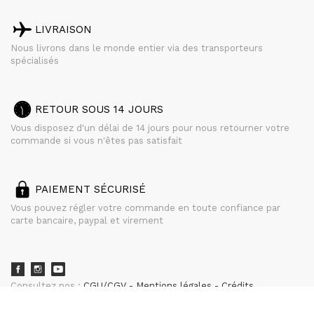
LIVRAISON
Nous livrons dans le monde entier via des transporteurs
spécialisés
RETOUR SOUS 14 JOURS
Vous disposez d'un délai de 14 jours pour nous retourner votre
commande si vous n'êtes pas satisfait
PAIEMENT SÉCURISÉ
Vous pouvez régler votre commande en toute confiance par
carte bancaire, paypal et virement
Consultez nos :
CGU/CGV
Mentions légales
Crédits
powered by
CURATOR STUDIO