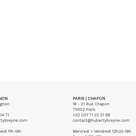
GNON
PARIS | CHAPON
ignon
19 - 21 Rue Chapon
75003 Paris
04 71
+33 (0)1 71 32 51 98
rtybreyne.com
contact@hubertybreyne.com
edi 11h-19h
Mercredi > Vendredi 13h30-19h