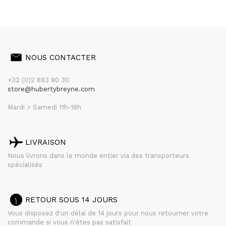
NOUS CONTACTER
+32 (0)2 893 90 30
store@hubertybreyne.com
Mardi > Samedi 11h-18h
LIVRAISON
Nous livrons dans le monde entier via des transporteurs
spécialisés
RETOUR SOUS 14 JOURS
Vous disposez d'un délai de 14 jours pour nous retourner votre
commande si vous n'êtes pas satisfait