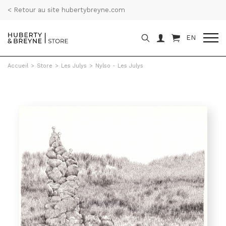
< Retour au site hubertybreyne.com
EN
Accueil
>
Store
>
Les Julys
>
Nylso - Les Julys