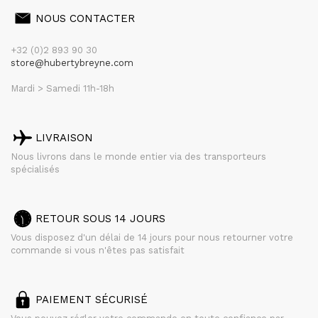
NOUS CONTACTER
+32 (0)2 893 90 30
store@hubertybreyne.com
Mardi > Samedi 11h-18h
LIVRAISON
Nous livrons dans le monde entier via des transporteurs
spécialisés
RETOUR SOUS 14 JOURS
Vous disposez d'un délai de 14 jours pour nous retourner votre
commande si vous n'êtes pas satisfait
PAIEMENT SÉCURISÉ