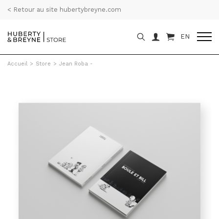
< Retour au site hubertybreyne.com
EN
Accueil
>
Store
>
Jean Roba -