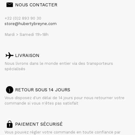
NOUS CONTACTER
+32 (0)2 893 90 30
store@hubertybreyne.com
Mardi > Samedi 11h-18h
LIVRAISON
Nous livrons dans le monde entier via des transporteurs
spécialisés
RETOUR SOUS 14 JOURS
Vous disposez d'un délai de 14 jours pour nous retourner votre
commande si vous n'êtes pas satisfait
PAIEMENT SÉCURISÉ
Vous pouvez régler votre commande en toute confiance par