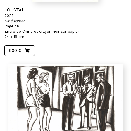
LOUSTAL
2025
Ciné roman
Page 48
Encre de Chine et crayon noir sur papier
24 x 18 cm
900 €