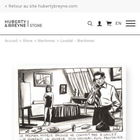
< Retour au site hubertybreyne.com
EN
Accueil
>
Store
>
Maritimes
>
Loustal - Maritimes