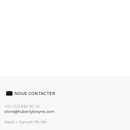
NOUS CONTACTER
+32 (0)2 893 90 30
store@hubertybreyne.com
Mardi > Samedi 11h-18h