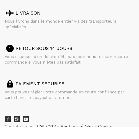
LIVRAISON
Nous livrons dans le monde entier via des transporteurs
spécialisés
RETOUR SOUS 14 JOURS
Vous disposez d'un délai de 14 jours pour nous retourner votre
commande si vous n'êtes pas satisfait
PAIEMENT SÉCURISÉ
Vous pouvez régler votre commande en toute confiance par
carte bancaire, paypal et virement
Consultez nos :
CGU/CGV
Mentions légales
Crédits
powered by
CURATOR STUDIO