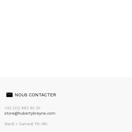
NOUS CONTACTER
+32 (0)2 893 90 30
store@hubertybreyne.com
Mardi > Samedi 11h-18h