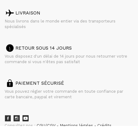
LIVRAISON
Nous livrons dans le monde entier via des transporteurs
spécialisés
RETOUR SOUS 14 JOURS
Vous disposez d'un délai de 14 jours pour nous retourner votre
commande si vous n'êtes pas satisfait
PAIEMENT SÉCURISÉ
Vous pouvez régler votre commande en toute confiance par
carte bancaire, paypal et virement
Consultez nos :
CGU/CGV
Mentions légales
Crédits
powered by
CURATOR STUDIO