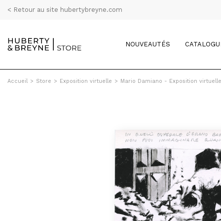
< Retour au site hubertybreyne.com
NOUVEAUTÉS
CATALOGU
Accueil
>
Store
>
Exposition virtuelle
>
Mario Damiano - Exposition virtuell