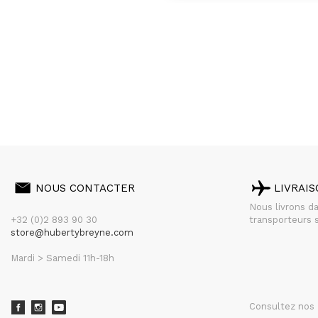
NOUS CONTACTER
LIVRAI
Nous livrons d
+32 (0)2 893 90 30
transporteurs s
store@hubertybreyne.com
Mardi > Samedi 11h-18h
Consultez nos