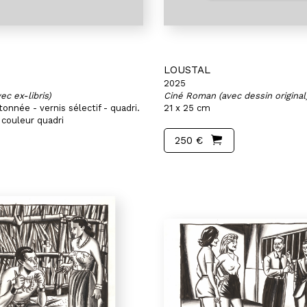
LOUSTAL
2025
c ex-libris)
Ciné Roman (avec dessin original
onnée - vernis sélectif - quadri.
21 x 25 cm
 couleur quadri
250 €