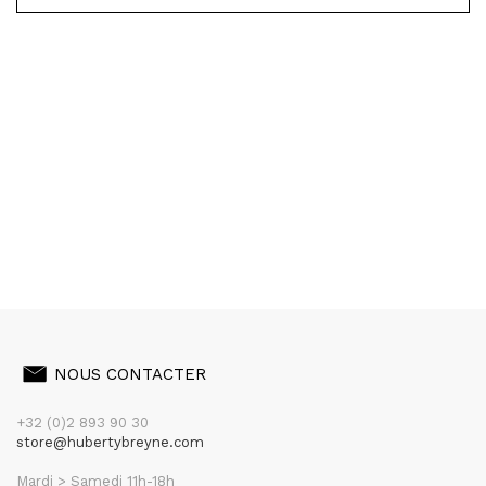
NOUS CONTACTER
+32 (0)2 893 90 30
store@hubertybreyne.com
Mardi > Samedi 11h-18h