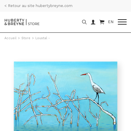
< Retour au site hubertybreyne.com
EN
Accueil
>
Store
>
Loustal -