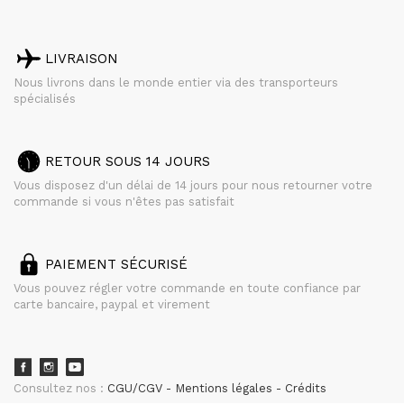
LIVRAISON
Nous livrons dans le monde entier via des transporteurs
spécialisés
RETOUR SOUS 14 JOURS
Vous disposez d'un délai de 14 jours pour nous retourner votre
commande si vous n'êtes pas satisfait
PAIEMENT SÉCURISÉ
Vous pouvez régler votre commande en toute confiance par
carte bancaire, paypal et virement
Consultez nos :
CGU/CGV
Mentions légales
Crédits