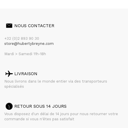
NOUS CONTACTER
+32 (0)2 893 90 30
store@hubertybreyne.com
Mardi > Samedi 11h-18h
LIVRAISON
Nous livrons dans le monde entier via des transporteurs
spécialisés
RETOUR SOUS 14 JOURS
Vous disposez d'un délai de 14 jours pour nous retourner votre
commande si vous n'êtes pas satisfait