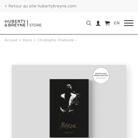
< Retour au site hubertybreyne.com
EN
Accueil
>
Store
>
Christophe Chabouté -