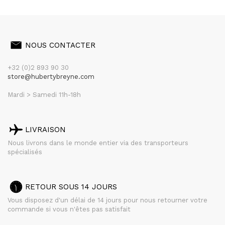
NOUS CONTACTER
+32 (0)2 893 90 30
store@hubertybreyne.com
Mardi > Samedi 11h-18h
LIVRAISON
Nous livrons dans le monde entier via des transporteurs
spécialisés
RETOUR SOUS 14 JOURS
Vous disposez d'un délai de 14 jours pour nous retourner votre
commande si vous n'êtes pas satisfait