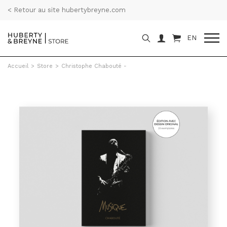
< Retour au site hubertybreyne.com
EN
Accueil
>
Store
>
Christophe Chabouté -