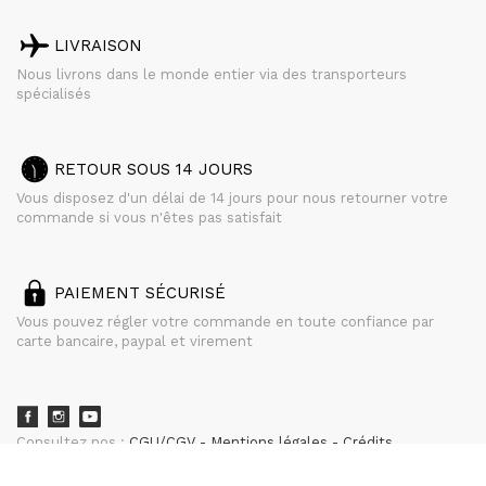
LIVRAISON
Nous livrons dans le monde entier via des transporteurs
spécialisés
RETOUR SOUS 14 JOURS
Vous disposez d'un délai de 14 jours pour nous retourner votre
commande si vous n'êtes pas satisfait
PAIEMENT SÉCURISÉ
Vous pouvez régler votre commande en toute confiance par
carte bancaire, paypal et virement
Consultez nos :
CGU/CGV
Mentions légales
Crédits
powered by
CURATOR STUDIO