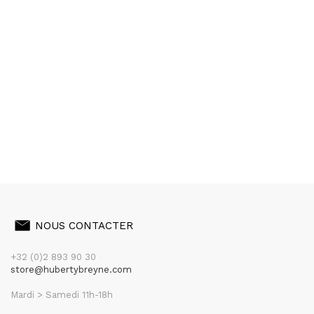
NOUS CONTACTER
+32 (0)2 893 90 30
store@hubertybreyne.com
Mardi > Samedi 11h-18h