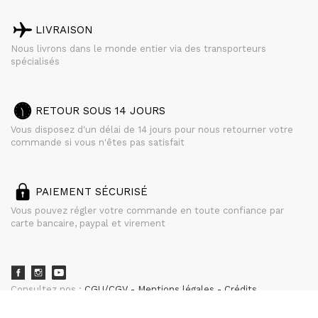
LIVRAISON
Nous livrons dans le monde entier via des transporteurs
spécialisés
RETOUR SOUS 14 JOURS
Vous disposez d'un délai de 14 jours pour nous retourner votre
commande si vous n'êtes pas satisfait
PAIEMENT SÉCURISÉ
Vous pouvez régler votre commande en toute confiance par
carte bancaire, paypal et virement
Consultez nos :
CGU/CGV
Mentions légales
Crédits
powered by
CURATOR STUDIO