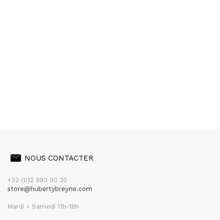
NOUS CONTACTER
+32 (0)2 893 90 30
store@hubertybreyne.com
Mardi > Samedi 11h-18h