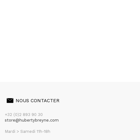
NOUS CONTACTER
+32 (0)2 893 90 30
store@hubertybreyne.com
Mardi > Samedi 11h-18h