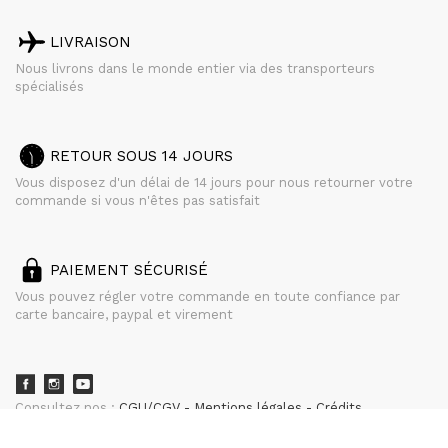
LIVRAISON
Nous livrons dans le monde entier via des transporteurs
spécialisés
RETOUR SOUS 14 JOURS
Vous disposez d'un délai de 14 jours pour nous retourner votre
commande si vous n'êtes pas satisfait
PAIEMENT SÉCURISÉ
Vous pouvez régler votre commande en toute confiance par
carte bancaire, paypal et virement
Consultez nos :
CGU/CGV
Mentions légales
Crédits
powered by
CURATOR STUDIO