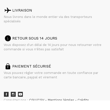
LIVRAISON
Nous livrons dans le monde entier via des transporteurs
spécialisés
RETOUR SOUS 14 JOURS
Vous disposez d'un délai de 14 jours pour nous retourner votre
commande si vous n'êtes pas satisfait
PAIEMENT SÉCURISÉ
Vous pouvez régler votre commande en toute confiance par
carte bancaire, paypal et virement
Consultez nos :
CGU/CGV
Mentions légales
Crédits
powered by
CURATOR STUDIO