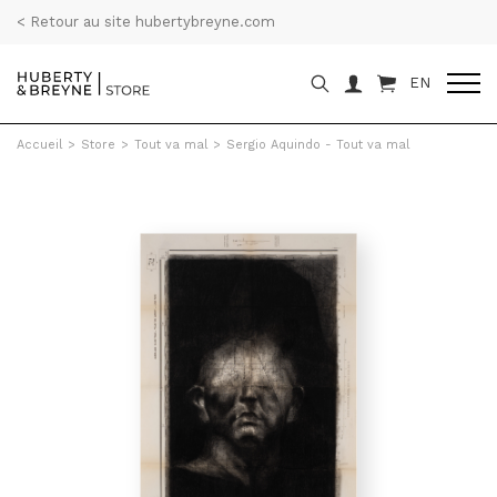
< Retour au site hubertybreyne.com
EN
Accueil
>
Store
>
Tout va mal
>
Sergio Aquindo - Tout va mal