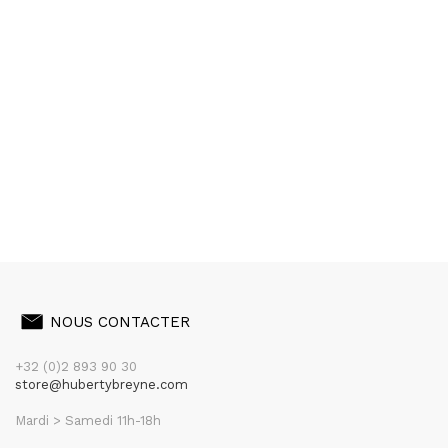
NOUS CONTACTER
+32 (0)2 893 90 30
store@hubertybreyne.com
Mardi > Samedi 11h-18h