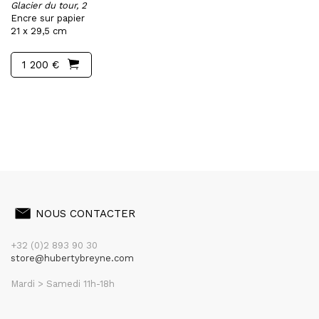
Glacier du tour, 2
Encre sur papier
21 x 29,5 cm
1 200 €
NOUS CONTACTER
+32 (0)2 893 90 30
store@hubertybreyne.com
Mardi > Samedi 11h-18h