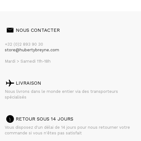
NOUS CONTACTER
+32 (0)2 893 90 30
store@hubertybreyne.com
Mardi > Samedi 11h-18h
LIVRAISON
Nous livrons dans le monde entier via des transporteurs
spécialisés
RETOUR SOUS 14 JOURS
Vous disposez d'un délai de 14 jours pour nous retourner votre
commande si vous n'êtes pas satisfait