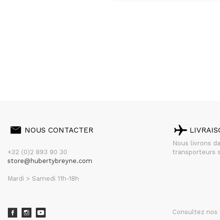
NOUS CONTACTER
LIVRAI
Nous livrons d
+32 (0)2 893 90 30
transporteurs s
store@hubertybreyne.com
Mardi > Samedi 11h-18h
Consultez nos