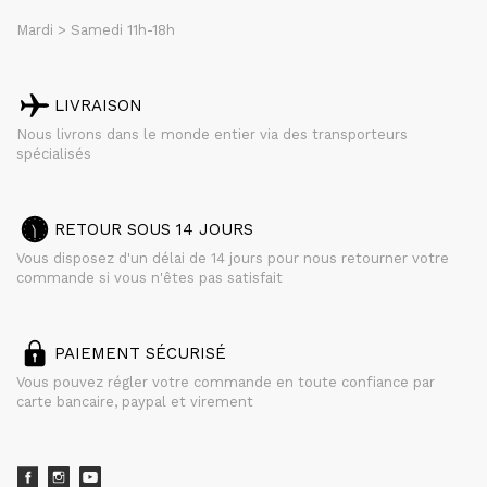
Mardi > Samedi 11h-18h
LIVRAISON
Nous livrons dans le monde entier via des transporteurs
spécialisés
RETOUR SOUS 14 JOURS
Vous disposez d'un délai de 14 jours pour nous retourner votre
commande si vous n'êtes pas satisfait
PAIEMENT SÉCURISÉ
Vous pouvez régler votre commande en toute confiance par
carte bancaire, paypal et virement