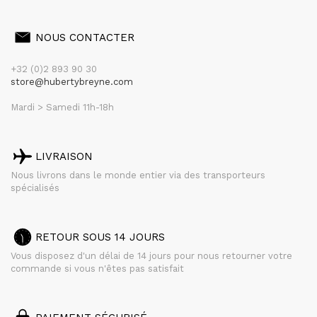
NOUS CONTACTER
+32 (0)2 893 90 30
store@hubertybreyne.com
Mardi > Samedi 11h-18h
LIVRAISON
Nous livrons dans le monde entier via des transporteurs
spécialisés
RETOUR SOUS 14 JOURS
Vous disposez d'un délai de 14 jours pour nous retourner votre
commande si vous n'êtes pas satisfait