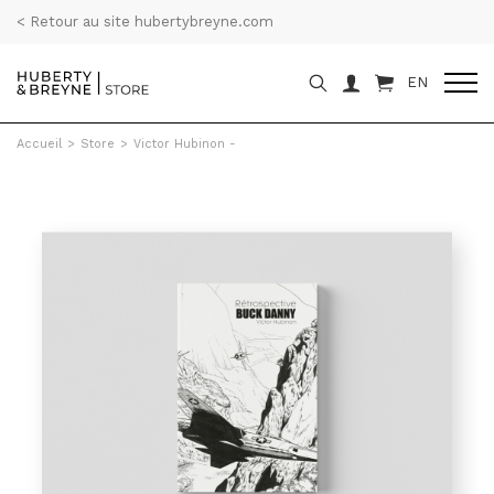
< Retour au site hubertybreyne.com
EN
Accueil
>
Store
>
Victor Hubinon -