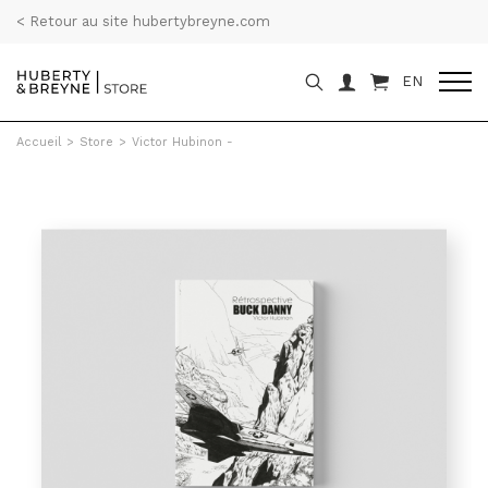
< Retour au site hubertybreyne.com
EN
Accueil
>
Store
>
Victor Hubinon -