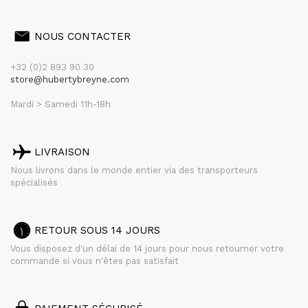
NOUS CONTACTER
+32 (0)2 893 90 30
store@hubertybreyne.com
Mardi > Samedi 11h-18h
LIVRAISON
Nous livrons dans le monde entier via des transporteurs
spécialisés
RETOUR SOUS 14 JOURS
Vous disposez d'un délai de 14 jours pour nous retourner votre
commande si vous n'êtes pas satisfait