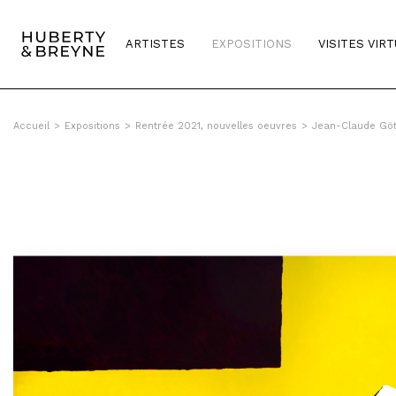
Query was empty
ARTISTES
EXPOSITIONS
VISITES VIR
Accueil
>
Expositions
>
Rentrée 2021, nouvelles oeuvres
>
Jean-Claude Göt