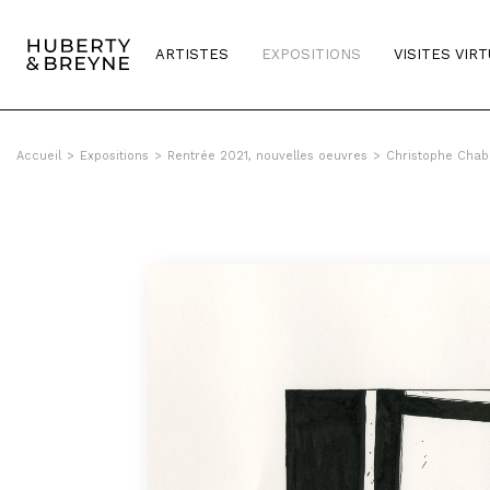
Query was empty
ARTISTES
EXPOSITIONS
VISITES VIR
Accueil
>
Expositions
>
Rentrée 2021, nouvelles oeuvres
>
Christophe Chab