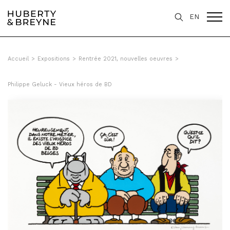
Query was empty
EN
Accueil
>
Expositions
>
Rentrée 2021, nouvelles oeuvres
>
Philippe Geluck - Vieux héros de BD