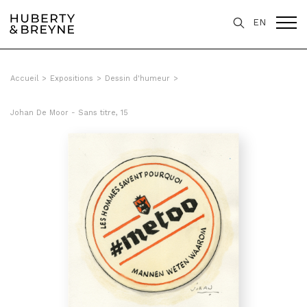
Query was empty
EN
Accueil
>
Expositions
>
Dessin d'humeur
>
Johan De Moor - Sans titre, 15