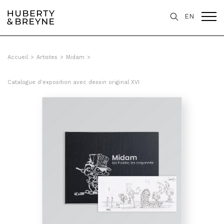
Query was empty
EN
Accueil
>
Artistes
>
Midam
>
Catalogue d'exposition avec dessin original XVI