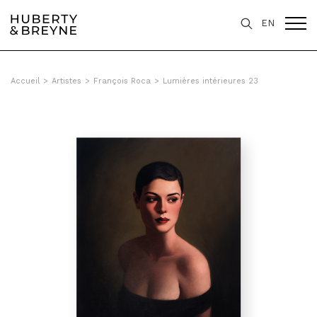
Query was empty
EN
Accueil
>
Artistes
>
François Roca
>
Lumières intérieures 23