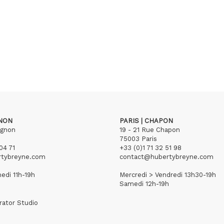
GNON
PARIS | CHAPON
ignon
19 - 21 Rue Chapon
75003 Paris
04 71
+33 (0)1 71 32 51 98
rtybreyne.com
contact@hubertybreyne.com
edi 11h-19h
Mercredi > Vendredi 13h30-19h
Samedi 12h-19h
rator Studio