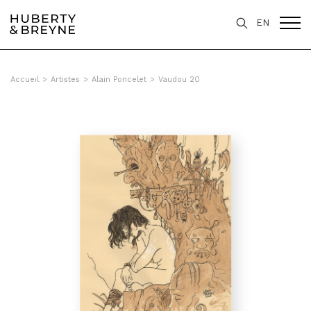
Query was empty
EN
Accueil
>
Artistes
>
Alain Poncelet
>
Vaudou 20