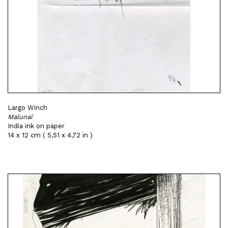
Largo Winch
Malunaï
India ink on paper
14 x 12 cm ( 5,51 x 4,72 in )