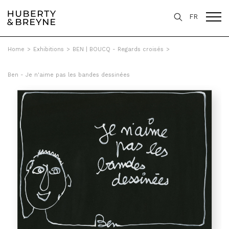
FR
Home
>
Exhibitions
>
BEN | BOUCQ - Regards croisés
>
Ben - Je n'aime pas les bandes dessinées