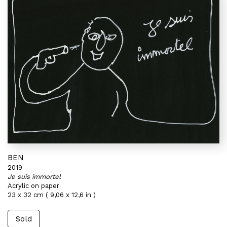
BEN
2019
Je suis immortel
Acrylic on paper
23 x 32 cm ( 9,06 x 12,6 in )
Sold