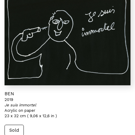
BEN
2019
Je suis immortel
Acrylic on paper
23 x 32 cm ( 9,06 x 12,6 in )
Sold