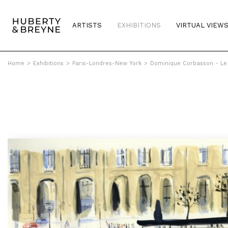
ARTISTS
EXHIBITIONS
VIRTUAL VIEW
Home
>
Exhibitions
>
Paris-Londres-New York
>
Dominique Corbasson - Le 