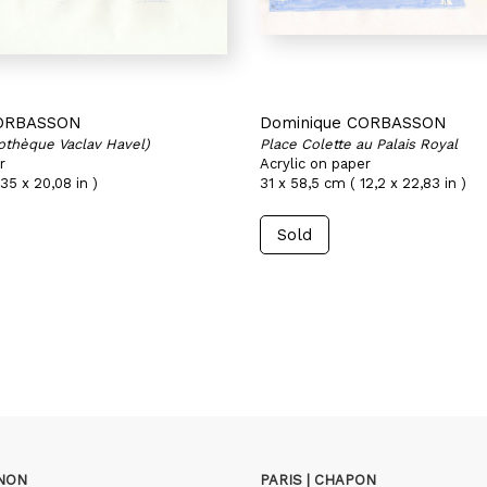
CORBASSON
Dominique CORBASSON
iothèque Vaclav Havel)
Place Colette au Palais Royal
r
Acrylic on paper
35 x 20,08 in )
31 x 58,5 cm ( 12,2 x 22,83 in )
Sold
GNON
PARIS | CHAPON