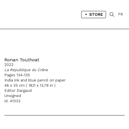
STORE
FR
Ronan Toulhoat
2022
La République du Crâne
Pages 134-135
India ink and blue pencil on paper
46 x 35 cm ( 18,11 x 13,78 in )
Editor Dargaud
Unsigned
id. 41333