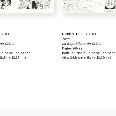
HOAT
Ronan TOULHOAT
2022
du Crâne
La République du Crâne
Pages 98-99
lue pencil on paper
India ink and blue pencil on pape
6,54 x 13,78 in )
46 x 34,8 cm ( 18,11 x 13,39 in )