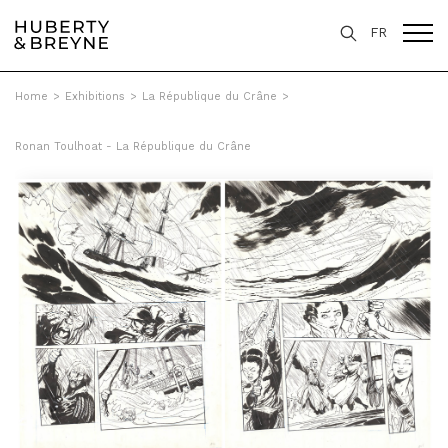
FR
Home
>
Exhibitions
>
La République du Crâne
>
Ronan Toulhoat - La République du Crâne